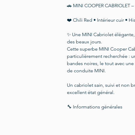
🚗 MINI COOPER CABRIOLET – 
❤️ Chili Red • Intérieur cuir • 
✨ Une MINI Cabriolet élégante, 
des beaux jours.
Cette superbe MINI Cooper Cabr
particulièrement recherchée : u
bandes noires, le tout avec une 
de conduite MINI.
Un cabriolet sain, suivi et non b
excellent état général.
🔧 Informations générales
Modèle : MINI Cooper Cabri
Année : 2007