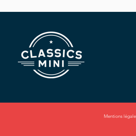
Motorisation : Cooper essen
Boîte : Manuelle
Kilométrage : 124 600 km cert
Capote électrique entièremen
📘 Le véhicule dispose de son 
factures BMW/MINI ainsi que d’un
Les guides et documents d’orig
⭐ Équipements & options
✨ Phares Xénon
🖤 Sellerie cuir complète
🛞 Jantes alliage 17 pouces
📡 Radar de recul
❄️ Climatisation
🎶 Autoradio CD
🎛️ Volant multifonction
Mention
s légale
📊 Ordinateur de bord
🔌 Rétroviseurs électriques
🚬 Kit fumeur d’origine