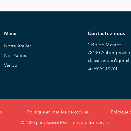
ce
ifiés ✔️
t fonctionnelle ✔️
carnet d’entretien complet, de nombreuses
Contactez-nous
Menu
 rapport CarVertical fourni lors de la vente.
ine sont également présents.
1 Bd de Mantes
Notre Atelier
78410 Aubergenvill
Nos Autos
classicsmini@gmail
Vendu
06.99.94.04.93
s
Politique en matière de
cookies
Politique 
© 2023 par Classics Mini. Tous droits réservés.