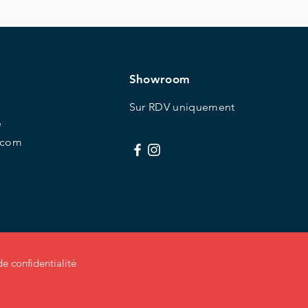
Showroom
Sur RDV uniquement
e
.com
de conf
identialité