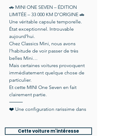
🚗 MINI ONE SEVEN – ÉDITION
LIMITÉE – 33 000 KM D’ORIGINE 🚗
Une véritable capsule temporelle.
État exceptionnel. Introuvable
aujourd’hui.
Chez Classics Mini, nous avons
l’habitude de voir passer de très
belles Mini…
Mais certaines voitures provoquent
immédiatement quelque chose de
particulier.
Et cette MINI One Seven en fait
clairement partie.
⸻
❤️ Une configuration rarissime dans
un état tout simplement bluffant
Cette MINI One Seven affiche
Cette voiture m'intéresse
seulement 33 000 km d’origine