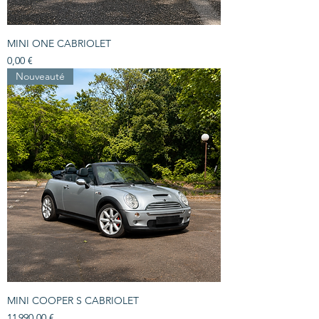
MINI ONE CABRIOLET
Prix
0,00 €
Nouveauté
MINI COOPER S CABRIOLET
Prix
11 990,00 €