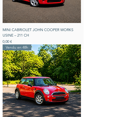
MINI CABRIOLET JOHN COOPER WORKS
USINE – 211 CH
Prix
0,00 €
Vendu en 48h