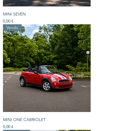
MINI SEVEN
Prix
0,00 €
Vendu
MINI ONE CABRIOLET
Prix
0,00 €